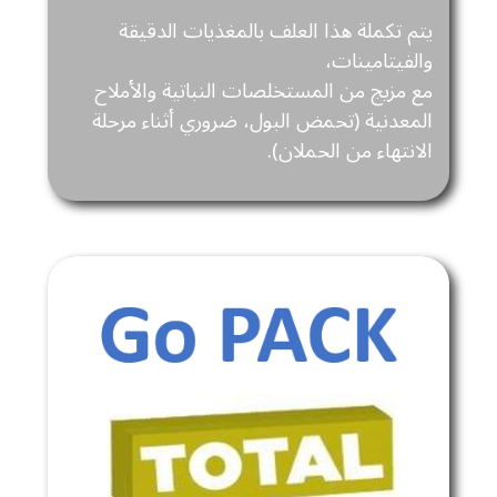
يتم تكملة هذا العلف بالمغذيات الدقيقة
والفيتامينات،
مع مزيج من المستخلصات النباتية والأملاح
المعدنية (تحمض البول، ضروري أثناء مرحلة
الانتهاء من الحملان).