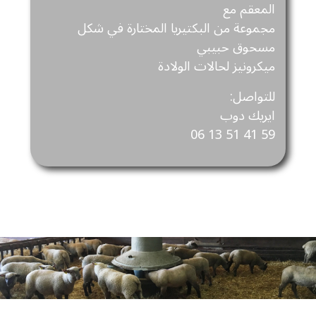
المعقم مع
مجموعة من البكتيريا المختارة في شكل
مسحوق حبيبي
ميكرونيز لحالات الولادة
للتواصل:
ايريك دوب
06 13 51 41 59