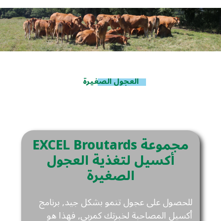
العجول الصغيرة
EXCEL Broutards مجموعة
أكسيل لتغذية العجول
الصغيرة
للحصول على عجول تنمو بشكل جيد, برنامج
أكسيل المصاحبة لخبرتك كمربي, فهذا هو