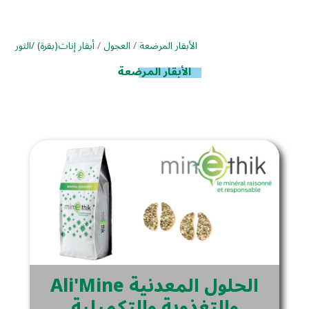
الأبقار المرضعة
/
العجول
/
أبقار إناث(بقرة) /الثور
الأبقار المرضعة
Ali'Mine الحلول المعدنية
والتغذوية والتكميلية